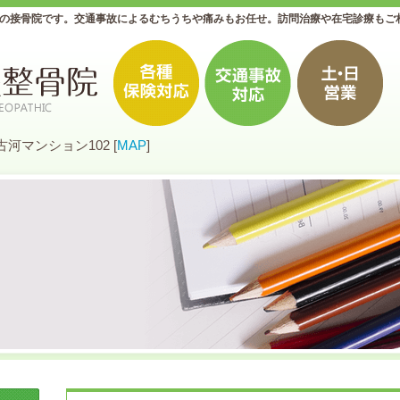
型の接骨院です。交通事故によるむちうちや痛みもお任せ。訪問治療や在宅診療もご
 古河マンション102 [
MAP
]