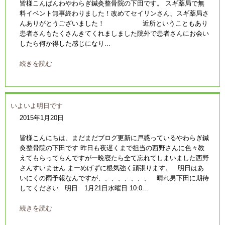
皆様こんばんわやわらぎ鍼灸整骨院の下田です。 スギ薬局で無
料イベント無事終わりました！改めてセイリンさん、スギ薬局さ
んありがとうございました！ 近所ということもあり
患者さんもたくさんきてくれましました院外で患者さんにお会い
したら何か得した感じになり...
続きを読む
いよいよ明日です
2015年1月20日
皆様こんにちは、まだまだブログ更新に戸惑っているやわらぎ鍼
灸整骨院の下田です 昨日も夜遅くまで担当の西野さんに色々教
えてもらってらんですが一晩寝たら全て忘れてしまいました西野
さんすいません まーめげずに根気強く頑張ります。 明日はあ
いにくの雨予報なんですが、、、、、、、、 晴れ男下田に期待
してください 明日 1月21日水曜日 10:0...
続きを読む