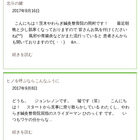
北斗の腱
2017年9月16日
こんにちは！茨木やわらぎ鍼灸整骨院の岡村です！ 最近朝
晩と少し肌寒くなっておりますので 皆さんお気を付けください
ね(^^) 風邪や胃腸炎などがまた流行っていると 患者さんから
も聞いておりますので(;・・) &n...
続きを読む
ヒノを呼ぶならこんなふうに
2017年9月8日
どうも。 ジョンレノンです。 嘘です（笑） こんにち
は！ スタートから見事に滑り散らかしている わたくし、やわ
らぎ鍼灸整骨院屈指のスライダーマン ひのっくす です。 い
つもワケの分からな...
続きを読む