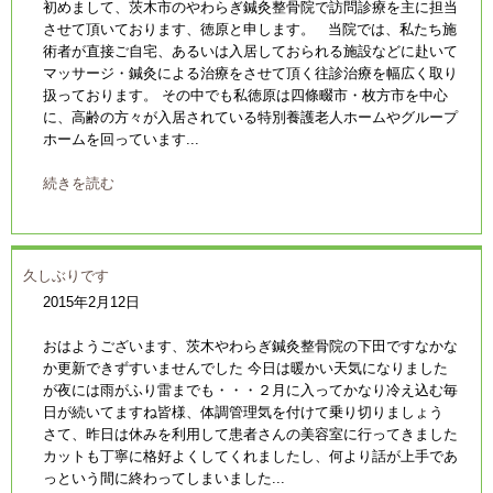
初めまして、茨木市のやわらぎ鍼灸整骨院で訪問診療を主に担当
させて頂いております、徳原と申します。 当院では、私たち施
術者が直接ご自宅、あるいは入居しておられる施設などに赴いて
マッサージ・鍼灸による治療をさせて頂く往診治療を幅広く取り
扱っております。 その中でも私徳原は四條畷市・枚方市を中心
に、高齢の方々が入居されている特別養護老人ホームやグループ
ホームを回っています...
続きを読む
久しぶりです
2015年2月12日
おはようございます、茨木やわらぎ鍼灸整骨院の下田ですなかな
か更新できずすいませんでした 今日は暖かい天気になりました
が夜には雨がふり雷までも・・・２月に入ってかなり冷え込む毎
日が続いてますね皆様、体調管理気を付けて乗り切りましょう
さて、昨日は休みを利用して患者さんの美容室に行ってきました
カットも丁寧に格好よくしてくれましたし、何より話が上手であ
っという間に終わってしまいました...