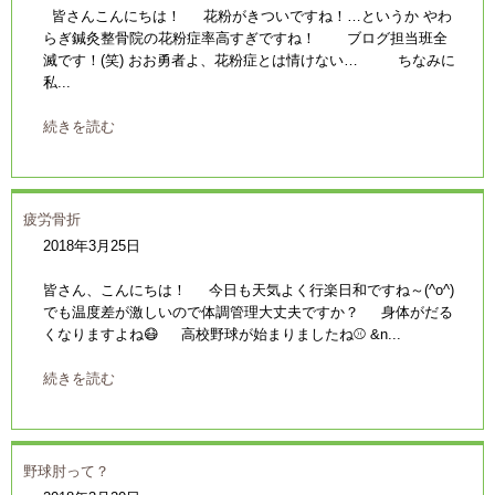
皆さんこんにちは！ 花粉がきついですね！…というか やわ
らぎ鍼灸整骨院の花粉症率高すぎですね！ ブログ担当班全
滅です！(笑) おお勇者よ、花粉症とは情けない… ちなみに
私...
続きを読む
疲労骨折
2018年3月25日
皆さん、こんにちは！ 今日も天気よく行楽日和ですね～(^o^)
でも温度差が激しいので体調管理大丈夫ですか？ 身体がだる
くなりますよね😷 高校野球が始まりましたね⚾ &n...
続きを読む
野球肘って？