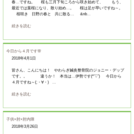
春…ですね。 桜も三月下旬ころから咲き始めて、 もう、
最近では葉桜になり、散り始め…。 桜は足が早いですね～。
桜咲き 日野の春と 共に散る… &nb...
続きを読む
今日から４月です🌸
2018年4月1日
皆さん、こんにちは！ やわらぎ鍼灸整骨院のジョニー・デップ
です。。 違うか！ 本当は…伊勢です(*'▽') 今日から
４月ですね～(;・∀・) ...
続きを読む
子供×肘×肘内障
2018年3月26日